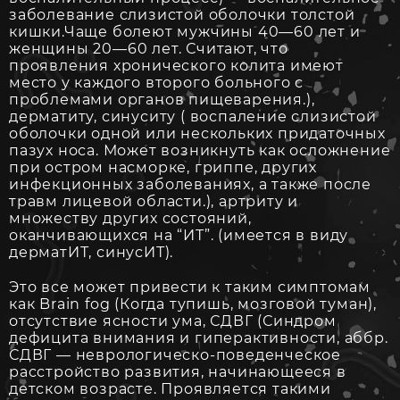
заболевание слизистой оболочки толстой
кишки.Чаще болеют мужчины 40—60 лет и
женщины 20—60 лет. Считают, что
проявления хронического колита имеют
место у каждого второго больного с
проблемами органов пищеварения.),
дерматиту, синуситу ( воспаление слизистой
оболочки одной или нескольких придаточных
пазух носа. Может возникнуть как осложнение
при остром насморке, гриппе, других
инфекционных заболеваниях, а также после
травм лицевой области.), артриту и
множеству других состояний,
оканчивающихся на “ИТ”. (имеется в виду
дерматИТ, синусИТ).
Это все может привести к таким симптомам
как Brain fog (Когда тупишь, мозговой туман),
отсутствие ясности ума, СДВГ (Синдром
дефицита внимания и гиперактивности, аббр.
СДВГ — неврологическо-поведенческое
расстройство развития, начинающееся в
детском возрасте. Проявляется такими