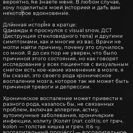
вероятно, не знаете меня. В любом случае,
хочу поделиться моей историей и дать вам
некоторое вдохновение.
Длинная история в кратце:
Однажды я проснулся с visual snow, ДСТ
(деструкция стекловидного тела) и другими
симптомами, как и многие из вас. Врачи не
могли найти причину, почему это случилось
со мной. Я до сих пор не уверен, что было
причиной этого состояния, но как говорят
исследование у всех пациентов с визуальным
снегом есть кое-какие изменения в мозге, я
бы сказал, это своего рода хроническое
воспаление мозга, которое так же может быть
причиной тревоги и депрессии.
Хроническое воспаление может привести к
разного рода, казалось бы, не связанных
проблем, включая аллергии, астму,
аутоимунные заболевания, хронические
инфекции, колиту (Коли́т (лат. colitis; от греч.
kolon — толстая кишка и греч. itis —
воспалительный процесс) — воспалительное